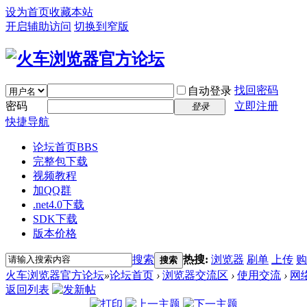
设为首页
收藏本站
开启辅助访问
切换到窄版
找回密码
自动登录
密码
立即注册
登录
快捷导航
论坛首页
BBS
完整包下载
视频教程
加QQ群
.net4.0下载
SDK下载
版本价格
搜索
热搜:
浏览器
刷单
上传
购
搜索
火车浏览器官方论坛
»
论坛首页
›
浏览器交流区
›
使用交流
›
网
返回列表