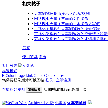
相关帖子
•
火车浏览器爬虫技术之C#&JS妙用
•
网络爬虫火车浏览器的文件操作
•
网络爬虫火车浏览器的元素操作之写值
•
可视化采集软件火车浏览器的循环逻辑
•
可视化采集软件火车浏览器的变量清空和清
•
可视化采集软件火车浏览器的逻辑相关操作
回复
使用道具
举报
返回列表
高级模式
B
Color
Image
Link
Quote
Code
Smilies
您需要登录后才可以回帖
登录
|
立即注册
本版积分规则
回帖后跳转到最后一页
发表回复
|
Archiver
|
手机版
|
小黑屋
|
火车浏览器