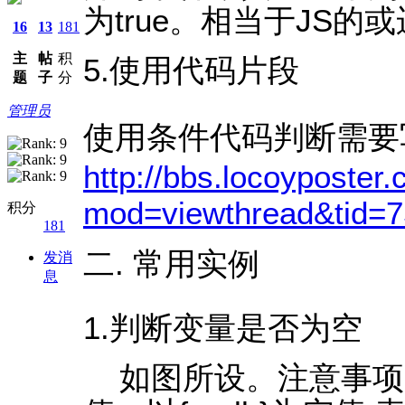
为true。相当于JS的
16
13
181
主
帖
积
5.使用代码片段
题
子
分
管理员
使用条件代码判断需要
http://bbs.locoyposter
mod=viewthread&tid=75
积分
181
二. 常用实例
发消
息
1.判断变量是否为空
如图所设。注意事项：