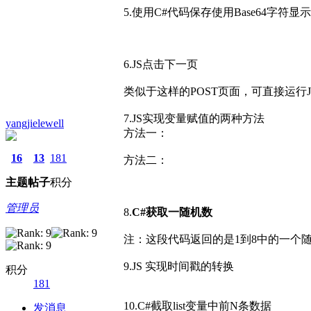
5.
使用C#代码保存使用Base64字符显
6.JS
点击下一页
类似于这样的POST页面，可直接运行
7.JS
实现变量赋值的两种方法
yangjielewell
方法一：
16
13
181
方法二：
主题
帖子
积分
管理员
8.
C#
获取一随机数
注：这段代码返回的是1到8中的一个
9.JS 实现时间戳的转换
积分
181
10.C#
截取list变量中前N条数据
发消息