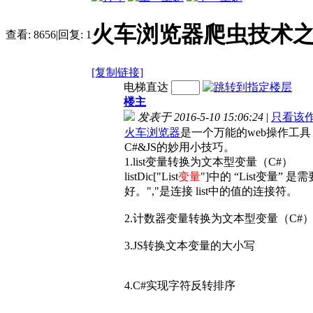
火车浏览器爬虫技术之C
查看:
8656
|
回复:
1
[复制链接]
电梯直达
楼主
发表于 2016-5-10 15:06:24
|
只看该
火车浏览器
是一个万能的web操作工
C#&JS的妙用小技巧。
1.list
变量转换为文本型变量（C#）
listDic["List
变量
"]
中的 “List变量” 
好。","是连接 list中的值的连接符。
2.计数器变量转换为文本型变量（C#
3.JS
转换文本变量的大小写
4.C#
实现字符反转排序