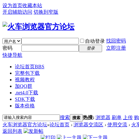
设为首页
收藏本站
开启辅助访问
切换到窄版
找回密码
自动登录
密码
立即注册
登录
快捷导航
论坛首页
BBS
完整包下载
视频教程
加QQ群
.net4.0下载
SDK下载
版本价格
搜索
热搜:
浏览器
刷单
上传
购
搜索
火车浏览器官方论坛
»
论坛首页
›
浏览器交流区
›
使用交流
›
火
返回列表