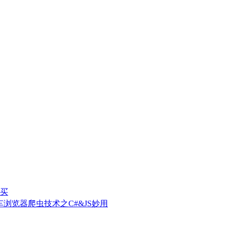
买
车浏览器爬虫技术之C#&JS妙用