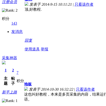
注册会员
发表于 2014-9-15 10:11:21
|
只看该作者
顶,好教程.
积分
143
发消息
回复
使用道具
举报
采集神器
1
2
7
主
帖
积分
题
子
地板
发表于 2014-10-30 16:32:22
|
只看该作者
新手上路
这也叫好教程，本来是多页采集的内容，结果运
语。