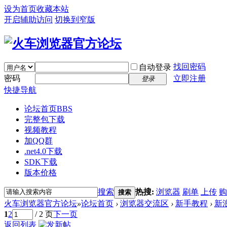
设为首页
收藏本站
开启辅助访问
切换到窄版
找回密码
自动登录
密码
立即注册
登录
快捷导航
论坛首页
BBS
完整包下载
视频教程
加QQ群
.net4.0下载
SDK下载
版本价格
搜索
热搜:
浏览器
刷单
上传
购
搜索
火车浏览器官方论坛
»
论坛首页
›
浏览器交流区
›
新手教程
›
新
1
2
/ 2 页
下一页
返回列表