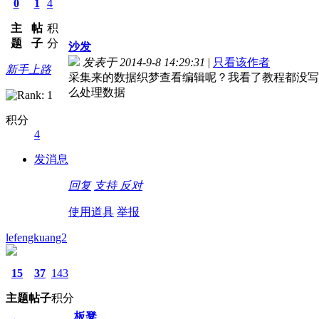
0
1
4
主
帖
积
题
子
分
沙发
发表于 2014-9-8 14:29:31
|
只看该作者
新手上路
采集来的数据织梦查看编辑呢？我看了教程都没写
么处理数据
积分
4
发消息
回复
支持
反对
使用道具
举报
lefengkuang2
15
37
143
主题
帖子
积分
板凳