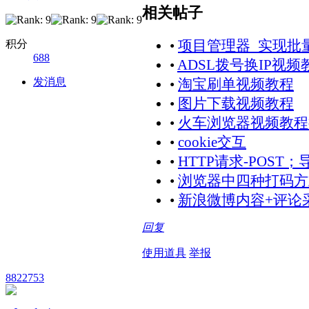
相关帖子
积分
•
项目管理器_实现批
688
•
ADSL拨号换IP视频
发消息
•
淘宝刷单视频教程
•
图片下载视频教程
•
火车浏览器视频教程
•
cookie交互
•
HTTP请求-POST；导
•
浏览器中四种打码方
•
新浪微博内容+评论
回复
使用道具
举报
8822753