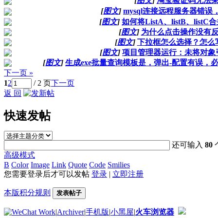
[
图文
]
淘宝验证码无法
[
图文
]
mysql连接远程服务器错
[
图文
]
如何将ListA、listB、li
[
图文
]
为什么点击操作没有
[
图文
]
下拉框怎么选择？怎么
[
图文
]
项目管理器运行：未将对象
[
图文
]
生成exe批量查询模板是，弹出-配置有误
下一页 »
1
2
/ 2 页
下一页
返 回
快速发帖
还可输入
80
高级模式
B
Color
Image
Link
Quote
Code
Smilies
您需要登录后才可以发帖
登录
|
立即注册
本版积分规则
发表帖子
|
Archiver
|
手机版
|
小黑屋
|
火车浏览器