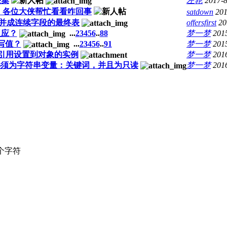
采集
左轮
2017-8
误，各位大侠帮忙看看咋回事
satdown
201
stC合并成连续字段的最终表
offersfirst
20
反应？
...
2
3
4
5
6
..
88
梦一梦
201
写值？
...
2
3
4
5
6
..
91
梦一梦
201
引用设置到对象的实例
梦一梦
201
，必须为字符串变量：关键词，并且为只读
梦一梦
201
个字符