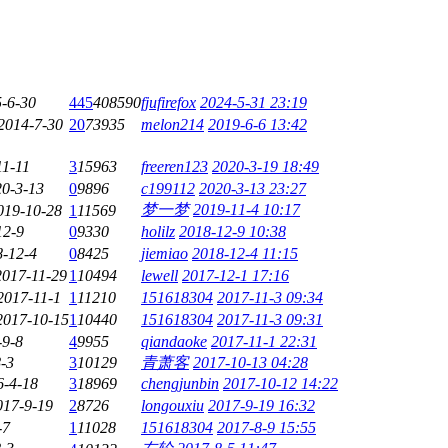
-6-30
445
408590
fjufirefox
2024-5-31 23:19
2014-7-30
20
73935
melon214
2019-6-6 13:42
11-11
3
15963
freeren123
2020-3-19 18:49
0-3-13
0
9896
c199112
2020-3-13 23:27
梦一梦
2019-11-4 10:17
019-10-28
1
11569
12-9
0
9330
holilz
2018-12-9 10:38
8-12-4
0
8425
jiemiao
2018-12-4 11:15
2017-11-29
1
10494
lewell
2017-12-1 17:16
2017-11-1
1
11210
151618304
2017-11-3 09:34
2017-10-15
1
10440
151618304
2017-11-3 09:31
-9-8
4
9955
qiandaoke
2017-11-1 22:31
-3
3
10129
青萧客
2017-10-13 04:28
6-4-18
3
18969
chengjunbin
2017-10-12 14:22
017-9-19
2
8726
longouxiu
2017-9-19 16:32
-7
1
11028
151618304
2017-8-9 15:55