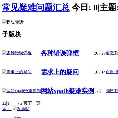
常见疑难问题汇总
今日:
0
|
主题
子版块
各种错误弹框
求教Tas
20
/ 29
需求上的疑问
百度搜
10
/ 14
网站xpath疑难实例
调试
1
/ 2
1
2
/ 2 页
下一页
返 回