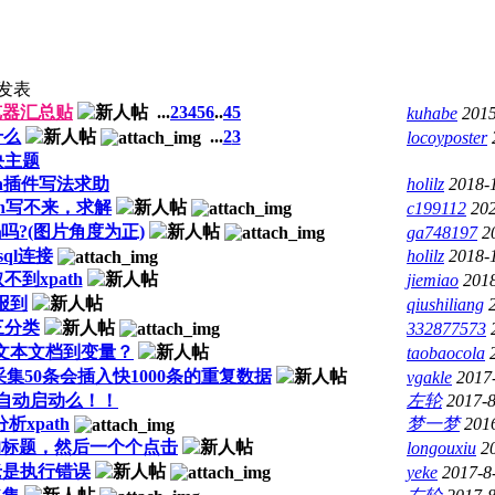
发表
览器汇总贴
...
2
3
4
5
6
..
45
kuhabe
2015
什么
...
2
3
locoyposter
块主题
hon插件写法求助
holilz
2018-
th写不来，求解
c199112
202
?(图片角度为正)
ga748197
2
ql连接
holilz
2018-
取不到xpath
jiemiao
201
报到
qiushiliang
三分类
332877573
文本文档到变量？
taobaocola
集50条会插入快1000条的重复数据
vgakle
2017
自动启动么！！
左轮
2017-8
xpath
梦一梦
201
的标题，然后一个个点击
longouxiu
2
老是执行错误
yeke
2017-8