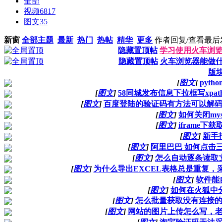
全部
视频
6817
图文
35
新窗
全部主题
最新
热门
热帖
精华
更多
作者
回复/查看
最后
隐藏置顶帖
学习使用火车浏
隐藏置顶帖
火车浏览器能做
版
[
图文
]
pyt
[
图文
]
58同城发布信息下拉框写xpa
[
图文
]
百度登陆的验证码有方法可以解码吗
[
图文
]
如何关闭mys
[
图文
]
iframe下获
[
图文
]
新手
[
图文
]
阿里巴巴 如何点击
[
图文
]
怎么自动逐条读取
[
图文
]
为什么导出EXCEL表格总是重复，采
[
图文
]
软件能
[
图文
]
如何在火狐中分析
[
图文
]
怎么批量获取没有连接
[
图文
]
网站的图片上传怎么写，