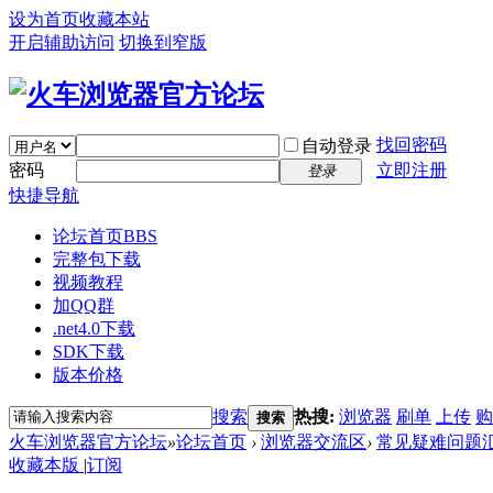
设为首页
收藏本站
开启辅助访问
切换到窄版
找回密码
自动登录
密码
立即注册
登录
快捷导航
论坛首页
BBS
完整包下载
视频教程
加QQ群
.net4.0下载
SDK下载
版本价格
搜索
热搜:
浏览器
刷单
上传
购
搜索
火车浏览器官方论坛
»
论坛首页
›
浏览器交流区
›
常见疑难问题
收藏本版
|
订阅