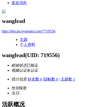
发送消息
wanglead
http://bbs.locoyposter.com/?719556
主题
个人资料
wanglead
(UID: 719556)
邮箱状态
已验证
视频认证
未认证
统计信息
好友数 0
|
回帖数 0
|
主题数 1
性别
保密
生日
-
活跃概况