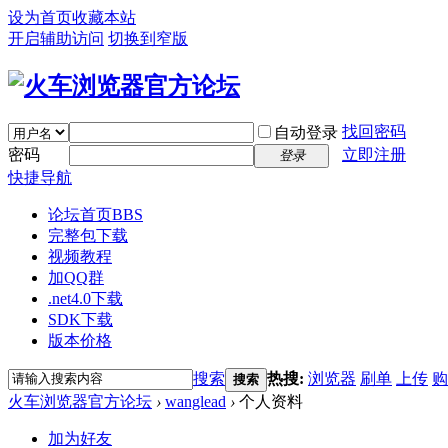
设为首页
收藏本站
开启辅助访问
切换到窄版
找回密码
自动登录
密码
立即注册
登录
快捷导航
论坛首页
BBS
完整包下载
视频教程
加QQ群
.net4.0下载
SDK下载
版本价格
搜索
热搜:
浏览器
刷单
上传
购
搜索
火车浏览器官方论坛
›
wanglead
›
个人资料
加为好友