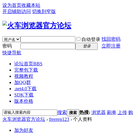
设为首页
收藏本站
开启辅助访问
切换到窄版
找回密码
自动登录
密码
立即注册
登录
快捷导航
论坛首页
BBS
完整包下载
视频教程
加QQ群
.net4.0下载
SDK下载
版本价格
搜索
热搜:
浏览器
刷单
上传
购
搜索
火车浏览器官方论坛
›
freeren123
›
个人资料
加为好友