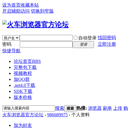
设为首页
收藏本站
开启辅助访问
切换到窄版
找回密码
自动登录
密码
立即注册
登录
快捷导航
论坛首页
BBS
完整包下载
视频教程
加QQ群
.net4.0下载
SDK下载
版本价格
搜索
热搜:
浏览器
刷单
上传
购
搜索
火车浏览器官方论坛
›
986689975
›
个人资料
加为好友