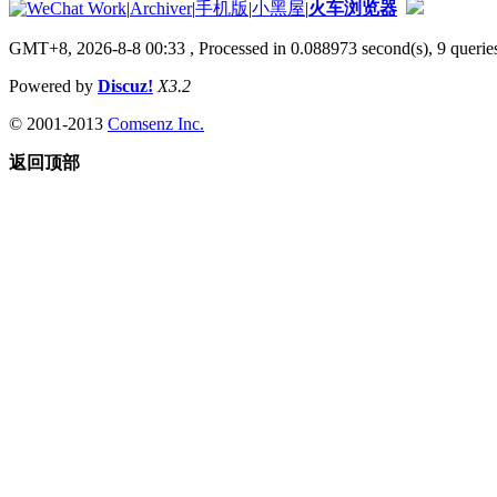
|
Archiver
|
手机版
|
小黑屋
|
火车浏览器
GMT+8, 2026-8-8 00:33
, Processed in 0.088973 second(s), 9 queries
Powered by
Discuz!
X3.2
© 2001-2013
Comsenz Inc.
返回顶部