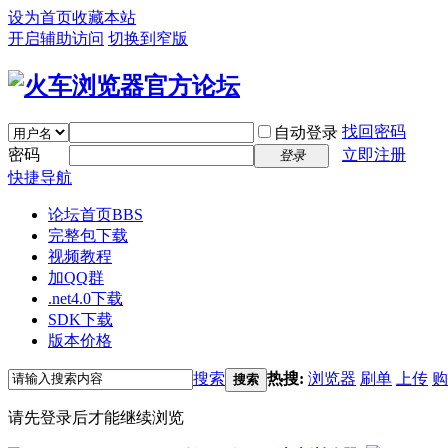
设为首页
收藏本站
开启辅助访问
切换到窄版
找回密码
自动登录
密码
立即注册
登录
快捷导航
论坛首页
BBS
完整包下载
视频教程
加QQ群
.net4.0下载
SDK下载
版本价格
搜索
热搜:
浏览器
刷单
上传
购
搜索
请先登录后才能继续浏览