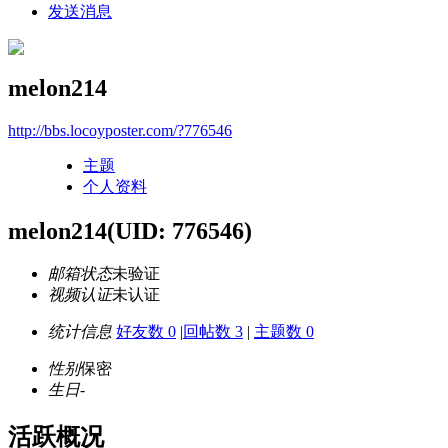
发送消息
melon214
http://bbs.locoyposter.com/?776546
主题
个人资料
melon214
(UID: 776546)
邮箱状态
未验证
视频认证
未认证
统计信息
好友数 0
|
回帖数 3
|
主题数 0
性别
保密
生日
-
活跃概况