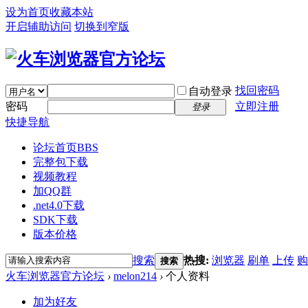
设为首页
收藏本站
开启辅助访问
切换到窄版
找回密码
自动登录
密码
立即注册
登录
快捷导航
论坛首页
BBS
完整包下载
视频教程
加QQ群
.net4.0下载
SDK下载
版本价格
搜索
热搜:
浏览器
刷单
上传
购
搜索
火车浏览器官方论坛
›
melon214
›
个人资料
加为好友