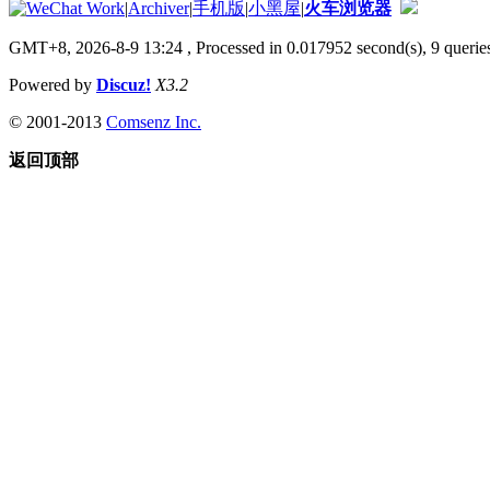
|
Archiver
|
手机版
|
小黑屋
|
火车浏览器
GMT+8, 2026-8-9 13:24
, Processed in 0.017952 second(s), 9 queries
Powered by
Discuz!
X3.2
© 2001-2013
Comsenz Inc.
返回顶部