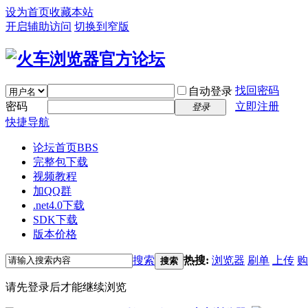
设为首页
收藏本站
开启辅助访问
切换到窄版
找回密码
自动登录
密码
立即注册
登录
快捷导航
论坛首页
BBS
完整包下载
视频教程
加QQ群
.net4.0下载
SDK下载
版本价格
搜索
热搜:
浏览器
刷单
上传
购
搜索
请先登录后才能继续浏览