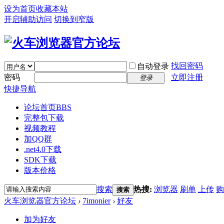
设为首页
收藏本站
开启辅助访问
切换到窄版
找回密码
自动登录
密码
立即注册
登录
快捷导航
论坛首页
BBS
完整包下载
视频教程
加QQ群
.net4.0下载
SDK下载
版本价格
搜索
热搜:
浏览器
刷单
上传
购
搜索
火车浏览器官方论坛
›
7imonier
›
好友
加为好友