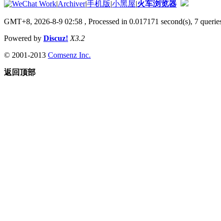
|
Archiver
|
手机版
|
小黑屋
|
火车浏览器
GMT+8, 2026-8-9 02:58
, Processed in 0.017171 second(s), 7 queries
Powered by
Discuz!
X3.2
© 2001-2013
Comsenz Inc.
返回顶部