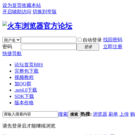
设为首页
收藏本站
开启辅助访问
切换到窄版
找回密码
自动登录
密码
立即注册
登录
快捷导航
论坛首页
BBS
完整包下载
视频教程
加QQ群
.net4.0下载
SDK下载
版本价格
搜索
热搜:
浏览器
刷单
上传
购
搜索
请先登录后才能继续浏览