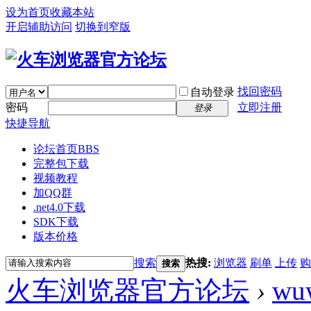
设为首页
收藏本站
开启辅助访问
切换到窄版
找回密码
自动登录
密码
立即注册
登录
快捷导航
论坛首页
BBS
完整包下载
视频教程
加QQ群
.net4.0下载
SDK下载
版本价格
搜索
热搜:
浏览器
刷单
上传
购
搜索
火车浏览器官方论坛
›
wu