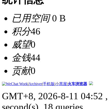
已用空间
0 B
积分
46
威望
0
金钱
44
贡献
0
|
Archiver
|
手机版
|
小黑屋
|
火车浏览器
GMT+8, 2026-8-11 04:52
,
second(s), 18 queries .