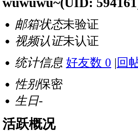
wuwuwu~
(UID: 594161
邮箱状态
未验证
视频认证
未认证
统计信息
好友数 0
|
回帖
性别
保密
生日
-
活跃概况