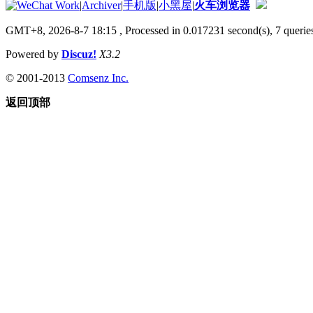
|
Archiver
|
手机版
|
小黑屋
|
火车浏览器
GMT+8, 2026-8-7 18:15
, Processed in 0.017231 second(s), 7 queries
Powered by
Discuz!
X3.2
© 2001-2013
Comsenz Inc.
返回顶部