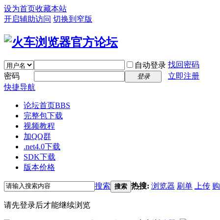
设为首页
收藏本站
开启辅助访问
切换到窄版
找回密码
自动登录
密码
立即注册
登录
快捷导航
论坛首页
BBS
完整包下载
视频教程
加QQ群
.net4.0下载
SDK下载
版本价格
搜索
热搜:
浏览器
刷单
上传
购
搜索
请先登录后才能继续浏览