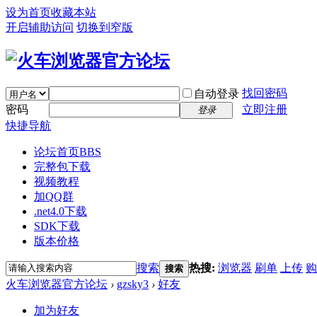
设为首页
收藏本站
开启辅助访问
切换到窄版
找回密码
自动登录
密码
立即注册
登录
快捷导航
论坛首页
BBS
完整包下载
视频教程
加QQ群
.net4.0下载
SDK下载
版本价格
搜索
热搜:
浏览器
刷单
上传
购
搜索
火车浏览器官方论坛
›
gzsky3
›
好友
加为好友