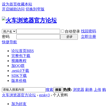
设为首页
收藏本站
开启辅助访问
切换到窄版
找回密码
自动登录
密码
立即注册
登录
快捷导航
论坛首页
BBS
完整包下载
视频教程
加QQ群
.net4.0下载
SDK下载
版本价格
搜索
热搜:
浏览器
刷单
上传
购
搜索
火车浏览器官方论坛
›
gzsky3
›
个人资料
加为好友