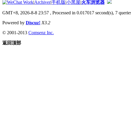
|
Archiver
|
手机版
|
小黑屋
|
火车浏览器
GMT+8, 2026-8-8 23:57
, Processed in 0.017017 second(s), 7 queries
Powered by
Discuz!
X3.2
© 2001-2013
Comsenz Inc.
返回顶部