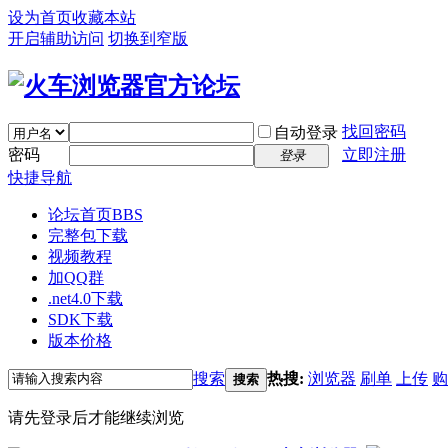
设为首页
收藏本站
开启辅助访问
切换到窄版
找回密码
自动登录
密码
立即注册
登录
快捷导航
论坛首页
BBS
完整包下载
视频教程
加QQ群
.net4.0下载
SDK下载
版本价格
搜索
热搜:
浏览器
刷单
上传
购
搜索
请先登录后才能继续浏览