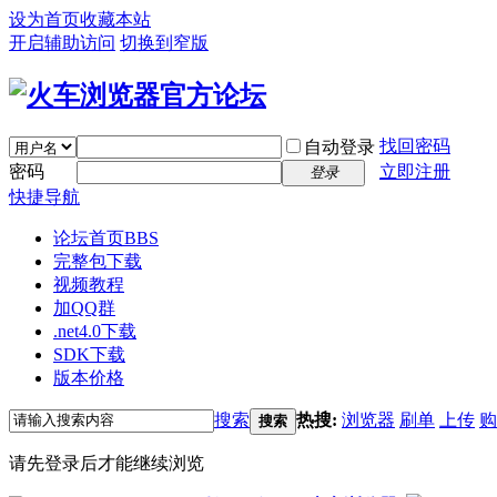
设为首页
收藏本站
开启辅助访问
切换到窄版
找回密码
自动登录
密码
立即注册
登录
快捷导航
论坛首页
BBS
完整包下载
视频教程
加QQ群
.net4.0下载
SDK下载
版本价格
搜索
热搜:
浏览器
刷单
上传
购
搜索
请先登录后才能继续浏览