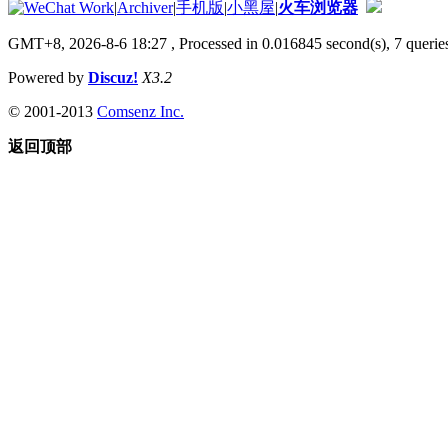
|
Archiver
|
手机版
|
小黑屋
|
火车浏览器
GMT+8, 2026-8-6 18:27
, Processed in 0.016845 second(s), 7 queries
Powered by
Discuz!
X3.2
© 2001-2013
Comsenz Inc.
返回顶部