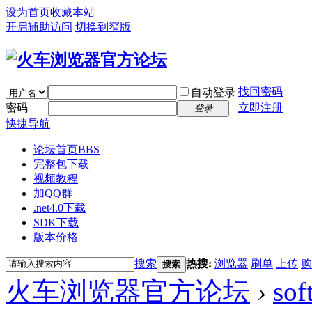
设为首页
收藏本站
开启辅助访问
切换到窄版
找回密码
自动登录
密码
立即注册
登录
快捷导航
论坛首页
BBS
完整包下载
视频教程
加QQ群
.net4.0下载
SDK下载
版本价格
搜索
热搜:
浏览器
刷单
上传
购
搜索
火车浏览器官方论坛
›
sof