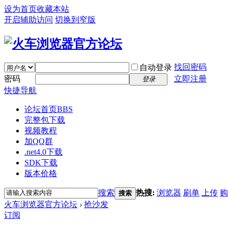
设为首页
收藏本站
开启辅助访问
切换到窄版
找回密码
自动登录
密码
立即注册
登录
快捷导航
论坛首页
BBS
完整包下载
视频教程
加QQ群
.net4.0下载
SDK下载
版本价格
搜索
热搜:
浏览器
刷单
上传
购
搜索
火车浏览器官方论坛
›
抢沙发
订阅