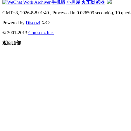
|
Archiver
|
手机版
|
小黑屋
|
火车浏览器
GMT+8, 2026-8-8 01:40
, Processed in 0.026599 second(s), 10 querie
Powered by
Discuz!
X3.2
© 2001-2013
Comsenz Inc.
返回顶部