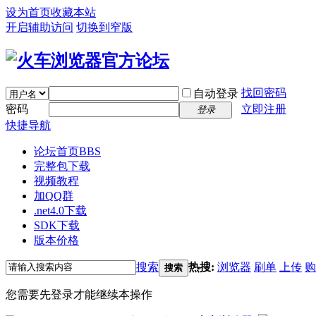
设为首页
收藏本站
开启辅助访问
切换到窄版
找回密码
自动登录
密码
立即注册
登录
快捷导航
论坛首页
BBS
完整包下载
视频教程
加QQ群
.net4.0下载
SDK下载
版本价格
搜索
热搜:
浏览器
刷单
上传
购
搜索
您需要先登录才能继续本操作