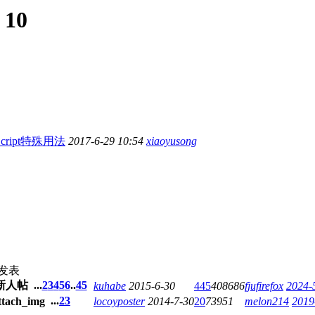
:
10
aScript特殊用法
2017-6-29 10:54
xiaoyusong
发表
...
2
3
4
5
6
..
45
kuhabe
2015-6-30
445
408686
fjufirefox
2024-
...
2
3
locoyposter
2014-7-30
20
73951
melon214
2019