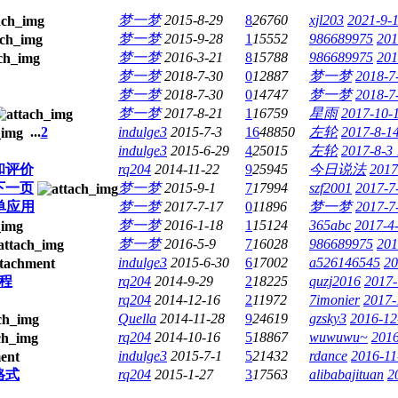
梦一梦
2015-8-29
8
26760
xjl203
2021-9-
梦一梦
2015-9-28
1
15552
986689975
201
梦一梦
2016-3-21
8
15788
986689975
201
梦一梦
2018-7-30
0
12887
梦一梦
2018-7
梦一梦
2018-7-30
0
14747
梦一梦
2018-7
梦一梦
2017-8-21
1
16759
星雨
2017-10-
...
2
indulge3
2015-7-3
16
48850
左轮
2017-8-1
indulge3
2015-6-29
4
25015
左轮
2017-8-3 
和评价
rq204
2014-11-22
9
25945
今日说法
2017
下一页
梦一梦
2015-9-1
7
17994
szf2001
2017-7
单应用
梦一梦
2017-7-17
0
11896
梦一梦
2017-7
梦一梦
2016-1-18
1
15124
365abc
2017-4
梦一梦
2016-5-9
7
16028
986689975
201
indulge3
2015-6-30
6
17002
a526146545
20
程
rq204
2014-9-29
2
18225
quzj2016
2017-
rq204
2014-12-16
2
11972
7imonier
2017-
Quella
2014-11-28
9
24619
gzsky3
2016-12
rq204
2014-10-16
5
18867
wuwuwu~
2016
indulge3
2015-7-1
5
21432
rdance
2016-11
格式
rq204
2015-1-27
3
17563
alibabajituan
2