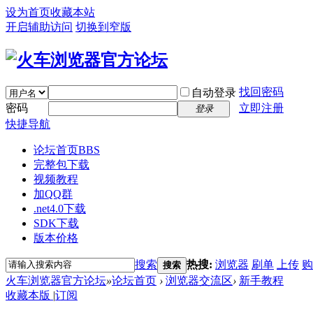
设为首页
收藏本站
开启辅助访问
切换到窄版
找回密码
自动登录
密码
立即注册
登录
快捷导航
论坛首页
BBS
完整包下载
视频教程
加QQ群
.net4.0下载
SDK下载
版本价格
搜索
热搜:
浏览器
刷单
上传
购
搜索
火车浏览器官方论坛
»
论坛首页
›
浏览器交流区
›
新手教程
收藏本版
|
订阅