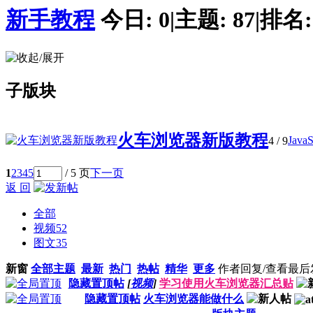
新手教程
今日:
0
|
主题:
87
|
排名
子版块
火车浏览器新版教程
Jav
4
/ 9
1
2
3
4
5
/ 5 页
下一页
返 回
全部
视频
52
图文
35
新窗
全部主题
最新
热门
热帖
精华
更多
作者
回复/查看
最后
隐藏置顶帖
[
视频
]
学习使用火车浏览器汇总贴
隐藏置顶帖
火车浏览器能做什么