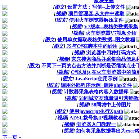
版块主题
[
图文
]
设置方法：写值--上传文件
[
视频
]
项目管理器-从文件中读取
[
图文
]
使用火车浏览器解压文件
[
视频
]
V7版本--表格类数据采集
[
视频
]
火车浏览器V7视频介绍
[
图文
]
使用单次提取表格类数据--图文教程
[
图文
]
JS与C#在脚本中的妙用
[
视频
]
浏览器中四种打码方式
[
视频
]
京东搜索商品并采集商品信息
[
图文
]
不同下一页的点击方法并判断是否继续点击
[
视频
]
C#以及js,在火车浏览器中的简
[
图文
]
JavaScript使用示例
[
图文
]
调用外部程序示例--调用php文件
[
视频
]
计数器采集表格内容入数据库
[
视频
]
58同城交友流量吸引营销教
[
视频
]
58同城中上传图片
[
图文
]
使用javascript执行Xpath
[
视频
]
ADSL拨号换IP视频教程
[
视频
]
浏览器入门教程一
[
视频
]
如何将采集数据导出为excel
下一页 »