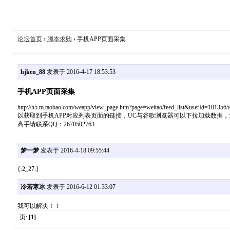
论坛首页
›
脚本求购
› 手机APP页面采集
hjken_88
发表于 2016-4-17 18:53:53
手机APP页面采集
http://h5.m.taobao.com/weapp/view_page.htm?page=weitao/feed_list&userId=101356
以获取到手机APP对应列表页面的链接，UC与谷歌浏览器可以下拉加载数据，
高手请联系QQ：2670502763
梦一梦
发表于 2016-4-18 09:55:44
{:2_27:}
冷若寒冰
发表于 2016-6-12 01:33:07
我可以解决！！
页:
[1]