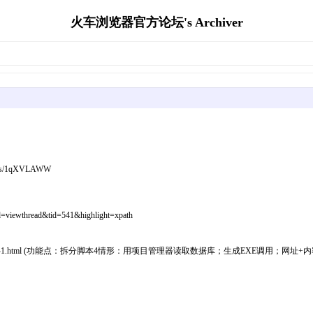
火车浏览器官方论坛's Archiver
/1qXVLAWW
wthread&tid=541&highlight=xpath
post-413-1-1.html (功能点：拆分脚本4情形：用项目管理器读取数据库；生成EXE调用；