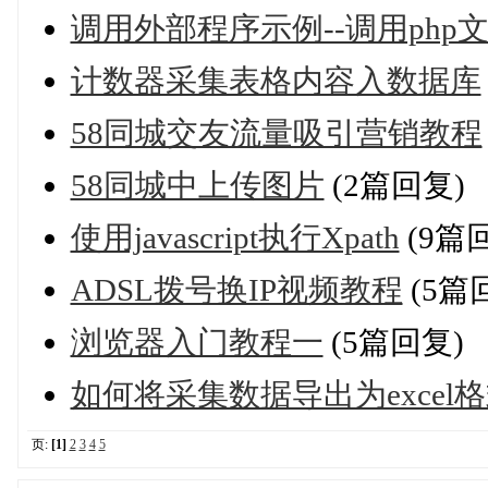
调用外部程序示例--调用php
计数器采集表格内容入数据库
58同城交友流量吸引营销教程
58同城中上传图片
(2篇回复)
使用javascript执行Xpath
(9篇
ADSL拨号换IP视频教程
(5篇
浏览器入门教程一
(5篇回复)
如何将采集数据导出为excel
页:
[1]
2
3
4
5