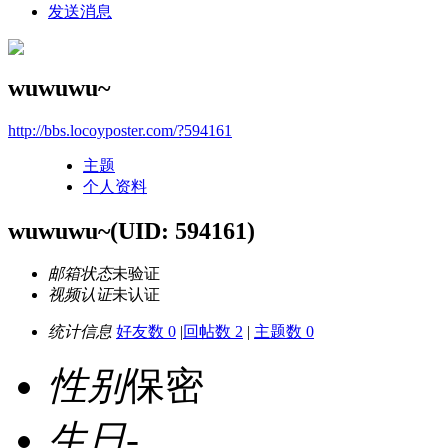
发送消息
wuwuwu~
http://bbs.locoyposter.com/?594161
主题
个人资料
wuwuwu~
(UID: 594161)
邮箱状态
未验证
视频认证
未认证
统计信息
好友数 0
|
回帖数 2
|
主题数 0
性别
保密
生日
-