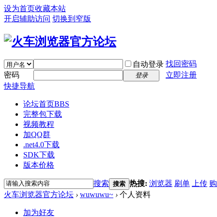
设为首页
收藏本站
开启辅助访问
切换到窄版
找回密码
自动登录
密码
立即注册
登录
快捷导航
论坛首页
BBS
完整包下载
视频教程
加QQ群
.net4.0下载
SDK下载
版本价格
搜索
热搜:
浏览器
刷单
上传
购
搜索
火车浏览器官方论坛
›
wuwuwu~
›
个人资料
加为好友