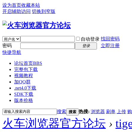
设为首页
收藏本站
开启辅助访问
切换到窄版
找回密码
自动登录
密码
立即注册
登录
快捷导航
论坛首页
BBS
完整包下载
视频教程
加QQ群
.net4.0下载
SDK下载
版本价格
搜索
热搜:
浏览器
刷单
上传
购
搜索
火车浏览器官方论坛
›
tig